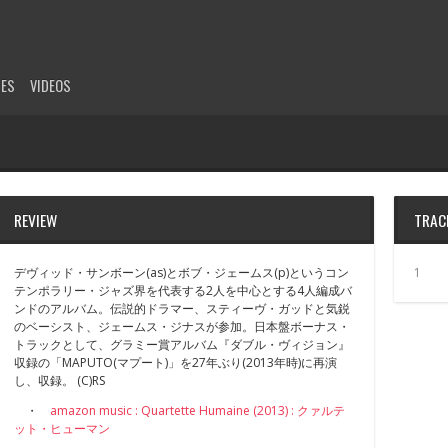
SES
VIDEOS
REVIEW
TRAC
デヴィッド・サンボーン(as)とボブ・ジェームス(p)というコン
1
テンポラリー・ジャズ界を代表する2人を中心とする4人編成バ
ンドのアルバム。伝説的ドラマー、スティーヴ・ガッドと気鋭
のベーシスト、ジェームス・ジナスが参加。日本盤ボーナス・
トラックとして、グラミー賞アルバム『ダブル・ヴィジョン』
収録の「MAPUTO(マプート)」を27年ぶり(2013年時)に再演
し、収録。 (C)RS
・
amazon music : Quartette Humaine (2013) : クァルテ
ット・ヒューマン