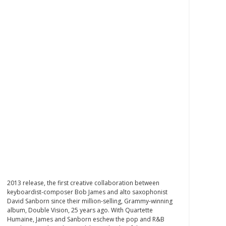
2013 release, the first creative collaboration between
keyboardist-composer Bob James and alto saxophonist
David Sanborn since their million-selling, Grammy-winning
album, Double Vision, 25 years ago. With Quartette
Humaine, James and Sanborn eschew the pop and R&B