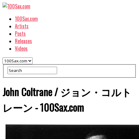
100Sax.com
Artists
Posts
Releases
Videos
John Coltrane / ジョン・コルト
レーン - 100Sax.com