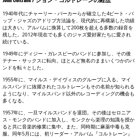
1940年代にチャーリー・パーカーらが確立した4ビート・バ
ップ・ジャズのアドリブ方法論を、現代的に再構築した功績
は大きい。アルバムに換算して200枚を超える多数の録音を
残した。2012年現在でも多くのジャズ愛好家たちに愛され
続けている。
1949年にディジー・ガレスピーのバンドに参加し、その後
テナー・サックスに転向。ほとんど無名のままいくつかのバ
ンドを転々とした。
1955年に、マイルス・デイヴィスのグループに入る。マイ
ルスバンドに抜擢されたコルトレーンもその名前が知られる
ようになり、マイルスバンド以外のレコーディングの機会も
多くなる。
1957年に、一旦マイルスバンドを退団。その後はセロニア
ス・モンクのバンドに加入し、モンクから楽理の知識を授か
ると共に音楽的修業に集中。また、同時期に麻薬中毒も克
服。同年5月には、初リーダー・アルバム『コルトレーン』